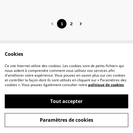
1
2
Cookies
CONTACT
CGV
POLITIQUE DE
POLITIQUE DES
Ce site Internet utilise des cookies. Les cookies sont de petits fichiers qui
CONFIDENTIALITÉ
COOKIES
nous aident à comprendre comment vous utilisez nos services afin
d'améliorer votre expérience. Vous pouvez en savoir plus sur ces cookies
et contrôler la façon dont ils sont utilisés en cliquant sur « Paramètres des
cookies ». Vous pouvez également consulter notre
politique de cookies
.
Tout accepter
©
2026
MARION SINQUIN | URBAN ARTIST
Paramètres de cookies
powered by