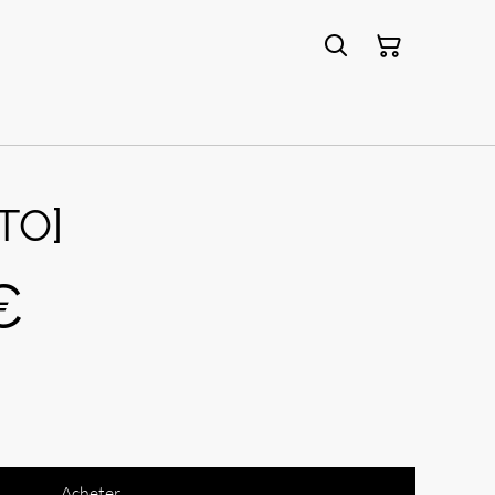
TO]
€
Acheter