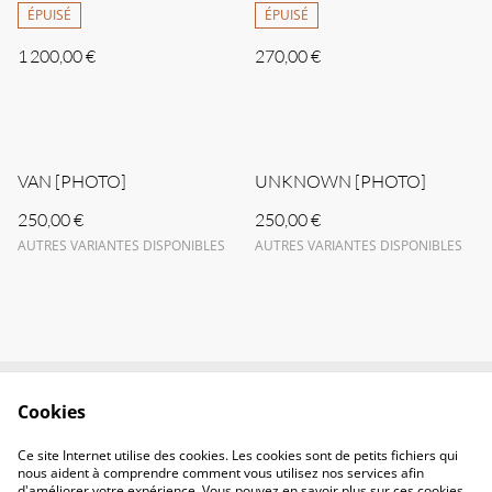
ÉPUISÉ
ÉPUISÉ
1 200,00 €
270,00 €
VAN [PHOTO]
UNKNOWN [PHOTO]
250,00 €
250,00 €
AUTRES VARIANTES DISPONIBLES
AUTRES VARIANTES DISPONIBLES
Cookies
CONTACT
CGV
POLITIQUE DE
POLITIQUE DES
Ce site Internet utilise des cookies. Les cookies sont de petits fichiers qui
CONFIDENTIALITÉ
COOKIES
nous aident à comprendre comment vous utilisez nos services afin
d'améliorer votre expérience. Vous pouvez en savoir plus sur ces cookies