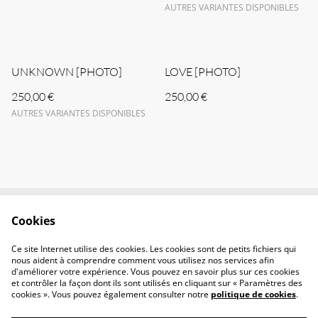
AUTRES VARIANTES DISPONIBLES
UNKNOWN [PHOTO]
LOVE [PHOTO]
250,00 €
250,00 €
AUTRES VARIANTES DISPONIBLES
Cookies
CONTACT
CGV
POLITIQUE DE
POLITIQUE DES
Ce site Internet utilise des cookies. Les cookies sont de petits fichiers qui
CONFIDENTIALITÉ
COOKIES
nous aident à comprendre comment vous utilisez nos services afin
d'améliorer votre expérience. Vous pouvez en savoir plus sur ces cookies
et contrôler la façon dont ils sont utilisés en cliquant sur « Paramètres des
cookies ». Vous pouvez également consulter notre
politique de cookies
.