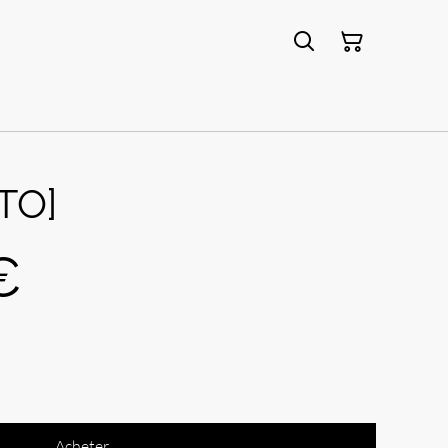
TO]
€
Acheter